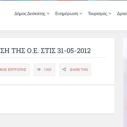
Δήμος Δεσκάτης
Ενημέρωση
Τουρισμός
Δρασ
Ποιότητας Ζωής
ΚΕΝΤΡΟ ΚΟΙΝΟΤΗΤΑΣ ΔΕΣΚΑΤΗΣ
Δημοπρασίες-Διαγωνισμοί – Έργα
Απολογισμοί – Ισολογισμοί Δήμου
Δηλώσεις περιουσιακής κατάστασης αιρετών
ΚΕΝΤΡΟ ΚΟΙΝΟΤΗΤΑΣ – ΠΛΗΡΟΦΟΡΗΣΗ
 ΤΗΣ Ο.Ε. ΣΤΙΣ 31-05-2012
ΙΚΗΣ ΕΠΙΤΡΟΠΗΣ
1301
SHARE THIS