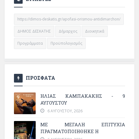
https://dimos-deskatis.gr/apofasi-orismou-antidimarchon/
ΔΗΜΟΣ ΔΕΣΚΑΤΗΣ
Δήμαρχος
Διοικητικά
Προγράμματα
Προϋπολογισμός
ΠΡΟΣΦΑΤΑ
ΗΛΙΑΣ ΚΑΜΠΑΚΑΚΗΣ - 9
ΑΥΓΟΥΣΤΟΥ
6 ΑΥΓΟΎΣΤΟΥ, 2026
ΜΕ ΜΕΓΆΛΗ ΕΠΙΤΥΧΊΑ
ΠΡΑΓΜΑΤΟΠΟΙΉΘΗΚΕ Η