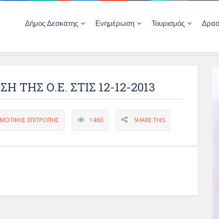
Δήμος Δεσκάτης
Ενημέρωση
Τουρισμός
Δρασ
Ποιότητας Ζωής
ΚΕΝΤΡΟ ΚΟΙΝΟΤΗΤΑΣ ΔΕΣΚΑΤΗΣ
Δημοπρασίες-Διαγωνισμοί – Έργα
Απολογισμοί – Ισολογισμοί Δήμου
Δηλώσεις περιουσιακής κατάστασης αιρετών
ΚΕΝΤΡΟ ΚΟΙΝΟΤΗΤΑΣ – ΠΛΗΡΟΦΟΡΗΣΗ
 ΤΗΣ Ο.Ε. ΣΤΙΣ 12-12-2013
ΗΜΟΤΙΚΗΣ ΕΠΙΤΡΟΠΗΣ
1460
SHARE THIS