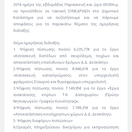
2016 ημέρα της εβδομάδας Παρασκευή και ώρα 09:00π.μ.
να προσέλθετε σε τακτική ΣΥΝΕΔΡΙΑΣΗ στο Δημοτικό
Κατάστημα για να συζητήσουμε και να πάρουμε
αποφάσεις για τα παρακάτω θέματα της ημερήσιας
διάταξης:
Θέμα ημερήσιας διάταξης
1. Ψήφιση πίστωσης ποσού 6.235,77€ για το έργο
«Κατασκευή δαπέδων από σκυρόδεμα, τοιχίων και
αποκατάσταση επικίνδυνων δρόμων Δ.Δ. Δεσκάτης».
2.Ψήφιση πίστωσης ποσού 8.946,61€ για το έργο
«Κατασκευή καταστρώματος στον υπερχειλιστή
φράγματος Σταυρού και θυρόφραγμα υπερχειλιστή .
3.Ψήφιση πίστωσης ποσού 7.149,95€ για το έργο «Έργα
ανακαίνισης κτιρίων Τ.Κ. Δασοχωρίου (Πρώην
Νηπιαγωγείο- Γραφείο Κοινότητας)».
4.Ψήφιση πίστωσης ποσού 7.189,35€ για το έργο
«Αποκατάσταση κοινόχρηστων χώρων Δ.Δ. Δεσκάτης».
5. Ψήφιση διαφόρων πιστώσεων
6.Ορισμός πληρεξούσιου δικηγόρου για εκπροσώπηση