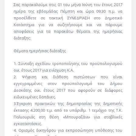
Σας παρακαλούμε στις 01 του μήνα Ιούνη του έτους 2017
ημέρα της εβδομάδας Πέμπτη και ώρα 09:30 π.μ. να
προσέλθετε σε τακτική ΣΥΝΕΔΡΙΑΣΗ στο Δημοτικό
Κατάστημα για να συζητήσουμε και να πάρουμε
αποφάσεις για τα παρακάτω θέματα της ημερήσιας
διάταξης:
Θέματα ημερήσιας διάταξης
1. Σύνταξη σχεδίου τροποποίησης του προϋπολογισμού
οικ. έτους 2017 για ενίσχυση Κ.Α.
2. Ψήφιση και διάθεση πιστώσεων που είναι
εγγεγραμμένες στον προϋπολογισμό του Δήμου
Δεσκάτης οικ. έτους 2017 που αφορούν σε διάφορες
ειδικευμένες δαπάνες.
3.Έγκριση πρακτικών της δημοπρασίας της δημοτικής
έκτασης 4.200,00 τ.μ. από το υπ΄αριθμ. 1 τεμάχιο της Τ.Κ.
Παλιουριάς στη θέση «Μπουραζάνι» για σταβλικές
εγκαταστάσεις.
4. Ορισμός δικηγόρου για εκπροσώπηση υπόθεσης του