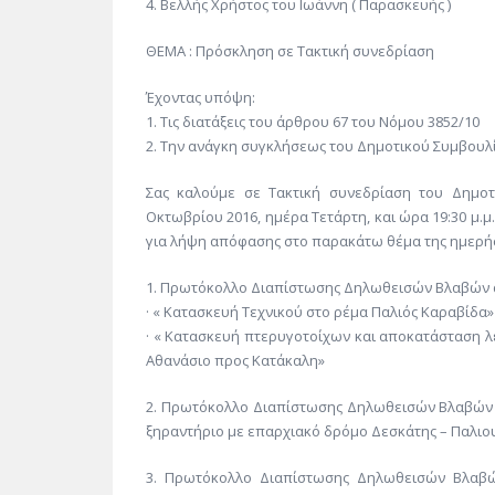
4. Βελλής Χρήστος του Ιωάννη ( Παρασκευής )
ΘΕΜΑ : Πρόσκληση σε Τακτική συνεδρίαση
Έχοντας υπόψη:
1. Τις διατάξεις του άρθρου 67 του Νόμου 3852/10
2. Την ανάγκη συγκλήσεως του Δημοτικού Συμβουλ
Σας καλούμε σε Τακτική συνεδρίαση του Δημοτ
Οκτωβρίου 2016, ημέρα Τετάρτη, και ώρα 19:30 μ.
για λήψη απόφασης στο παρακάτω θέμα της ημερήσ
1. Πρωτόκολλο Διαπίστωσης Δηλωθεισών Βλαβών α
· « Κατασκευή Τεχνικού στο ρέμα Παλιός Καραβίδα»
· « Κατασκευή πτερυγοτοίχων και αποκατάσταση 
Αθανάσιο προς Κατάκαλη»
2. Πρωτόκολλο Διαπίστωσης Δηλωθεισών Βλαβών
ξηραντήριο με επαρχιακό δρόμο Δεσκάτης – Παλιου
3. Πρωτόκολλο Διαπίστωσης Δηλωθεισών Βλαβώ