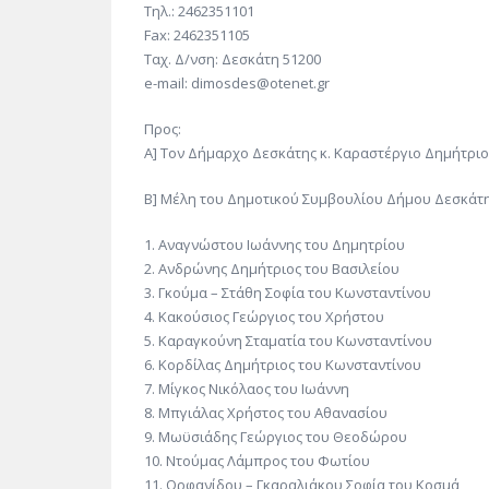
Τηλ.: 2462351101
Fax: 2462351105
Ταχ. Δ/νση: Δεσκάτη 51200
e-mail: dimosdes@otenet.gr
Προς:
Α] Τον Δήμαρχο Δεσκάτης κ. Καραστέργιο Δημήτριο
Β] Μέλη του Δημοτικού Συμβουλίου Δήμου Δεσκάτ
1. Αναγνώστου Ιωάννης του Δημητρίου
2. Ανδρώνης Δημήτριος του Βασιλείου
3. Γκούμα – Στάθη Σοφία του Κωνσταντίνου
4. Κακούσιος Γεώργιος του Χρήστου
5. Καραγκούνη Σταματία του Κωνσταντίνου
6. Κορδίλας Δημήτριος του Κωνσταντίνου
7. Μίγκος Νικόλαος του Ιωάννη
8. Μπγιάλας Χρήστος του Αθανασίου
9. Μωϋσιάδης Γεώργιος του Θεοδώρου
10. Ντούμας Λάμπρος του Φωτίου
11. Ορφανίδου – Γκαραλιάκου Σοφία του Κοσμά