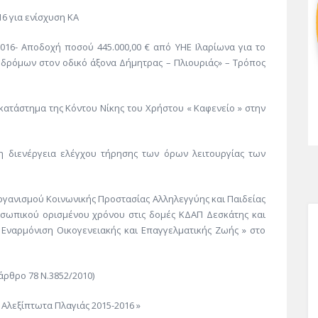
6 για ενίσχυση ΚΑ
016- Αποδοχή ποσού 445.000,00 € από ΥΗΕ Ιλαρίωνα για το
ρόμων στον οδικό άξονα Δήμητρας – Πλιουριάς» – Τρόπος
κατάστημα της Κόντου Νίκης του Χρήστου « Καφενείο » στην
τη διενέργεια ελέγχου τήρησης των όρων λειτουργίας των
Οργανισμού Κοινωνικής Προστασίας Αλληλεγγύης και Παιδείας
πικού ορισμένου χρόνου στις δομές ΚΔΑΠ Δεσκάτης και
Εναρμόνιση Οικογενειακής και Επαγγελματικής Ζωής » στο
ρθρο 78 Ν.3852/2010)
 Αλεξίπτωτα Πλαγιάς 2015-2016 »