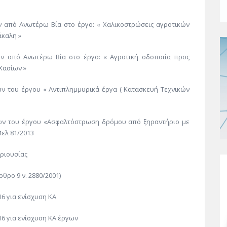
 από Ανωτέρω Βία στο έργο: « Χαλικοστρώσεις αγροτικών
άκαλη »
 από Ανωτέρω Βία στο έργο: « Αγροτική οδοποιία προς
Χασίων »
ών του έργου « Αντιπλημμυρικά έργα ( Κατασκευή Τεχνικών
ιών του έργου «Ασφαλτόστρωση δρόμου από ξηραντήριο με
Μελ 81/2013
εριουσίας
θρο 9 ν. 2880/2001)
6 για ενίσχυση ΚΑ
6 για ενίσχυση ΚΑ έργων