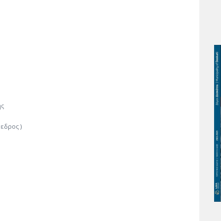
ης
εδρος )
ύ