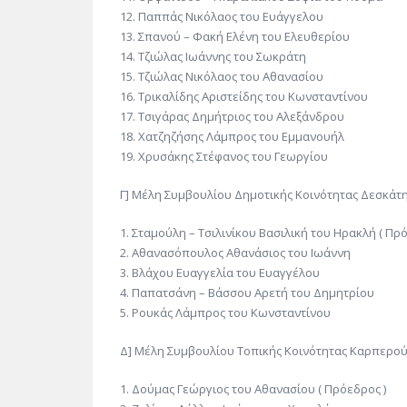
12. Παππάς Νικόλαος του Ευάγγελου
13. Σπανού – Φακή Ελένη του Ελευθερίου
14. Τζιώλας Ιωάννης του Σωκράτη
15. Τζιώλας Νικόλαος του Αθανασίου
16. Τρικαλίδης Αριστείδης του Κωνσταντίνου
17. Τσιγάρας Δημήτριος του Αλεξάνδρου
18. Χατζηζήσης Λάμπρος του Εμμανουήλ
19. Χρυσάκης Στέφανος του Γεωργίου
Γ] Μέλη Συμβουλίου Δημοτικής Κοινότητας Δεσκάτ
1. Σταμούλη – Τσιλινίκου Βασιλική του Ηρακλή ( Πρό
2. Αθανασόπουλος Αθανάσιος του Ιωάννη
3. Βλάχου Ευαγγελία του Ευαγγέλου
4. Παπατσάνη – Βάσσου Αρετή του Δημητρίου
5. Ρουκάς Λάμπρος του Κωνσταντίνου
Δ] Μέλη Συμβουλίου Τοπικής Κοινότητας Καρπερο
1. Δούμας Γεώργιος του Αθανασίου ( Πρόεδρος )