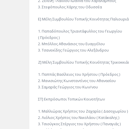
2. Ζελίνη –Λάλλου Ιωάννα του Χαραλάμπους
3. Στεφόπουλος Χάρης του Οδυσσέα
Ε] Μέλη Συμβουλίου Τοπικής Κοινότητας Παλιουριά
1. Παπαδόπουλος Τριαντάφυλλος του Γεωργίου
( Πρόεδρος )
2. Μπόλλος Αθανάσιος του Ευαγγέλου
3. Τσανεκίδης Γεώργιος του Αλεξάνδρου
Ζ] Μέλη Συμβουλίου Τοπικής Κοινότητας Τρικοκκιά
1. Παππάς Βασίλειος του Χρήστου ( Πρόεδρος )
2. Μανισιώτης Κωνσταντίνος του Αθανασίου
3. Σαμαράς Γεώργιος του Κων/νου
ΣΤ] Εκπρόσωποι Τοπικών Κοινοτήτων
1. Μαλλιώρας Χρήστος του Ζαχαρία ( Δασοχωρίου )
2. Λιόλιος Χρήστος του Νικολάου ( Κατάκαλης )
3. Τσιούγκος Στέργιος του Χρήστου ( Παναγιάς )