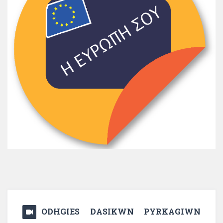
ODHGIES DASIKWN PYRKAGIWN