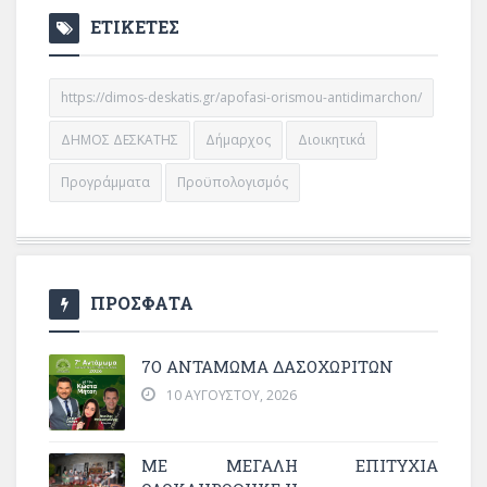
ΕΤΙΚΕΤΕΣ
https://dimos-deskatis.gr/apofasi-orismou-antidimarchon/
ΔΗΜΟΣ ΔΕΣΚΑΤΗΣ
Δήμαρχος
Διοικητικά
Προγράμματα
Προϋπολογισμός
ΠΡΟΣΦΑΤΑ
7Ο ΑΝΤΆΜΩΜΑ ΔΑΣΟΧΩΡΙΤΏΝ
10 ΑΥΓΟΎΣΤΟΥ, 2026
ΜΕ ΜΕΓΆΛΗ ΕΠΙΤΥΧΊΑ