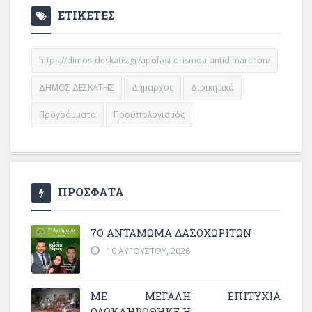
ΕΤΙΚΕΤΕΣ
https://dimos-deskatis.gr/apofasi-orismou-antidimarchon/
ΔΗΜΟΣ ΔΕΣΚΑΤΗΣ
Δήμαρχος
Διοικητικά
Προγράμματα
Προϋπολογισμός
ΠΡΟΣΦΑΤΑ
7Ο ΑΝΤΆΜΩΜΑ ΔΑΣΟΧΩΡΙΤΏΝ
10 ΑΥΓΟΎΣΤΟΥ, 2026
ΜΕ ΜΕΓΆΛΗ ΕΠΙΤΥΧΊΑ
ΟΛΟΚΛΗΡΏΘΗΚΕ Η