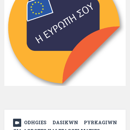
ODHGIES DASIKWN PYRKAGIWN