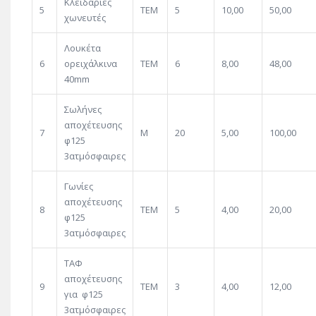
Κλειδαριές
5
ΤΕΜ
5
10,00
50,00
χωνευτές
Λουκέτα
6
ορειχάλκινα
TEM
6
8,00
48,00
40mm
Σωλήνες
αποχέτευσης
7
Μ
20
5,00
100,00
φ125
3ατμόσφαιρες
Γωνίες
αποχέτευσης
8
ΤΕΜ
5
4,00
20,00
φ125
3ατμόσφαιρες
ΤΑΦ
αποχέτευσης
9
ΤΕΜ
3
4,00
12,00
για φ125
3ατμόσφαιρες