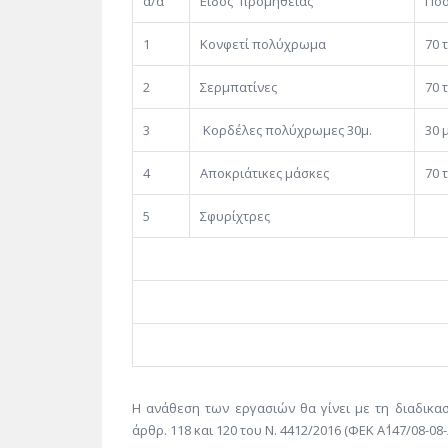
α/α
Είδος προμήθειας
Ποσ
1
Κονφετί πολύχρωμα
70 
2
Σερμπατίνες
70 
3
Κορδέλες πολύχρωμες 30μ.
30 
4
Αποκριάτικες μάσκες
70 
5
Σφυρίχτρες
2 
ΣΥΝΟ
Φ.Π.Α. 
Η ανάθεση των εργασιών θα γίνει με τη διαδικασ
άρθρ. 118 και 120 του Ν. 4412/2016 (ΦΕΚ Α΄147/08-08-