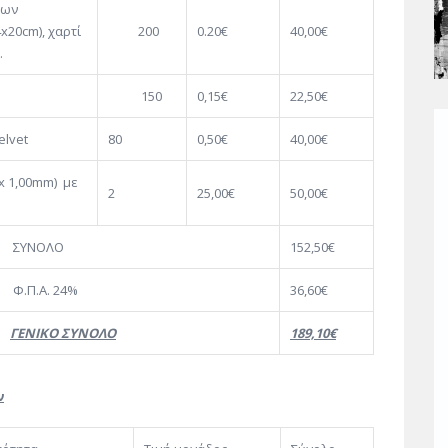
 των
x20cm), χαρτί
200
0.20€
40,00€
.
150
0,15€
22,50€
elvet
80
0,50€
40,00€
 x 1,00mm) με
2
25,00€
50,00€
ΛΟ
152,50€
24%
36,60€
ΓΕΝΙΚΟ ΣΥΝΟΛΟ
189,10€
ν