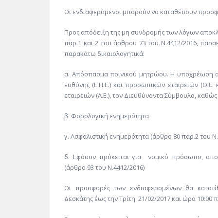
Οι ενδιαφερόμενοι μπορούν να καταθέσουν προσφο
Προς απόδειξη της μη συνδρομής των λόγων αποκ
παρ.1 και 2 του άρθρου 73 του Ν.4412/2016, παρα
παρακάτω δικαιολογητικά:
α. Απόσπασμα ποινικού μητρώου. Η υποχρέωση αφ
ευθύνης (Ε.Π.Ε.) και προσωπικών εταιρειών (Ο.Ε. κ
εταιρειών (Α.Ε.), τον Διευθύνοντα Σύμβουλο, καθώς
β. Φορολογική ενημερότητα
γ. Ασφαλιστική ενημερότητα (άρθρο 80 παρ.2 του Ν.
δ. Εφόσον πρόκειται για νομικό πρόσωπο, απο
(άρθρο 93 του Ν.4412/2016)
Οι προσφορές των ενδιαφερομένων θα κατατί
Δεσκάτης έως την Τρίτη 21/02/2017 και ώρα 10:00 π