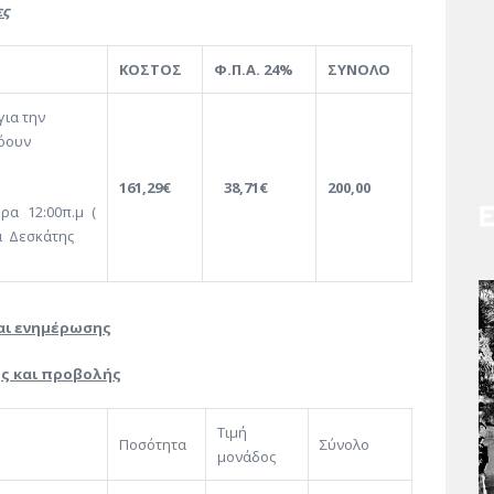
ες
ΚΟΣΤΟΣ
Φ.Π.Α. 24%
ΣΥΝΟΛΟ
για την
λόουν
161,29€
38,71€
200,00
α 12:00π.μ (
ία Δεσκάτης
και ενημέρωσης
ς και προβολής
Τιμή
Ποσότητα
Σύνολο
μονάδος