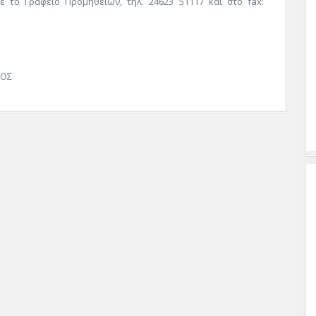
ε το Γραφείο Προμηθειών, τηλ. 24623 51117 και στο fax:
Σ