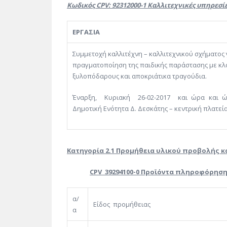
Κωδικός CPV: 92312000-1
Καλλιτεχνικές υπηρεσί
ΕΡΓΑΣΙΑ
Συμμετοχή καλλιτέχνη – καλλιτεχνικού σχήματος 
πραγματοποίηση της παιδικής παράστασης με κ
ξυλοπόδαρους και αποκριάτικα τραγούδια.
Έναρξη, Κυριακή 26-02-2017 και ώρα και ώρ
Δημοτική Ενότητα Δ. Δεσκάτης – κεντρική πλατε
Κατηγορία 2.1 Προμήθεια υλικού προβολής 
CPV
39294100-0 Προϊόντα πληροφόρηση
α/
Είδος προμήθειας
α