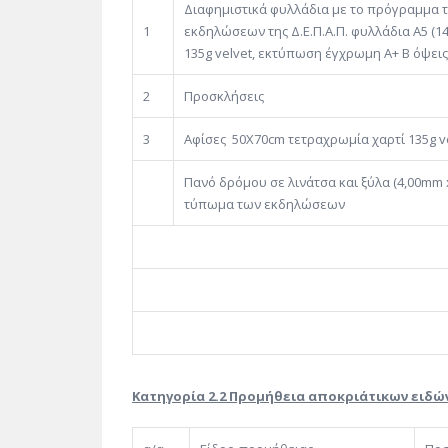
Διαφημιστικά φυλλάδια με το πρόγραμμα
1
εκδηλώσεων της Δ.Ε.Π.Α.Π. φυλλάδια A5 (14
135g velvet, εκτύπωση έγχρωμη Α+ Β όψεις
2
Προσκλήσεις
3
Αφίσες 50Χ70cm τετραχρωμία χαρτί 135g v
Πανό δρόμου σε λινάτσα και ξύλα (4,00mm
τύπωμα των εκδηλώσεων
ΣΥΝΟ
Φ.Π.Α. 
Κατηγορία 2.2 Προμήθεια αποκριάτικων ειδώ