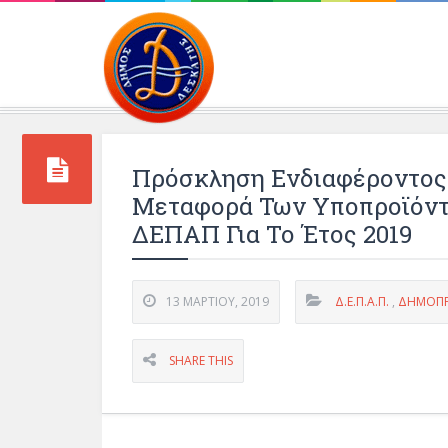
Περιβάλλοντος και 
Πρόσκληση Ενδιαφέροντος 
Μεταφορά Των Υποπροϊόντ
ΔΕΠΑΠ Για Το Έτος 2019
13 ΜΑΡΤΊΟΥ, 2019
Δ.Ε.Π.Α.Π.
,
ΔΗΜΟΠΡΑ
SHARE THIS