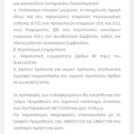
μας αποστείλετε τα παρακάτω δικαιολογητικά:
α. Απόσπασμα ποινικού μητρώου. Η υποχρέωση αφορά
ιδίως: αα) στις περιπτώσεις εταιρειών περιορισμένης
ευθύνης (Ε.Π.Ε.) και προσωπικών εταιρειών (Ο.Ε. και Ε.Ε.),
τους διαχειριστές, ββ) στις περιπτώσεις ανωνύμων
εταιρειών (Α.Ε.), τον Διευθύνοντα Σύμβουλο, καθώς και
όλα τα μέλη του Διοικητικού Συμβουλίου.
β. Φορολογική ενημερότητα
γ. Ασφαλιστική ενημερότητα (άρθρο 80 παρ.2 του
Ν.4412/2016)
δ. Εφόσον πρόκειται για νομικό πρόσωπο, αποδεικτικά
έγγραφα νομιμοποίησης του νομικού προσώπου (άρθρο
93 του Ν.4412/2016)
Οι προσφορές των ενδιαφερομένων θα κατατίθενται στο
Τμήμα Προμηθειών στο Δημοτικό κατάστημα Δεσκάτης
έως την Παρασκευή 18/11/2016 και ώρα 15:00 μ.μ..
Για περισσότερες πληροφορίες επικοινωνήστε με το
Γραφείο Προμηθειών, τηλ. 24623 51123 και 246251109 στις
εργάσιμες ημέρες και ώρες.