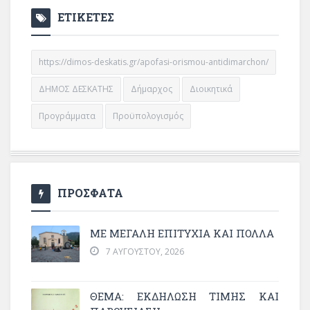
ΕΤΙΚΕΤΕΣ
https://dimos-deskatis.gr/apofasi-orismou-antidimarchon/
ΔΗΜΟΣ ΔΕΣΚΑΤΗΣ
Δήμαρχος
Διοικητικά
Προγράμματα
Προϋπολογισμός
ΠΡΟΣΦΑΤΑ
ΜΕ ΜΕΓΆΛΗ ΕΠΙΤΥΧΊΑ ΚΑΙ ΠΟΛΛΆ
7 ΑΥΓΟΎΣΤΟΥ, 2026
ΘΈΜΑ: ΕΚΔΉΛΩΣΗ ΤΙΜΉΣ ΚΑΙ