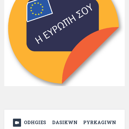
ODHGIES DASIKWN PYRKAGIWN