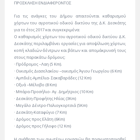
ΠΡΟΣΚΛΗΣΗ ΕΝΔΙΑΦΕΡΟΝΤΟΣ
Για τις ανάγκες του Δήμου απαιτούνται καθαρισμού
χόρτων του αγροτικού οδικού δικτύου της Δ.Κ. Δεσκάτης
για το έτος 2017 και συγκεκριμένα:
Ο καθαρισμός χόρτων του αγροτικού οδικού δικτύου Δ.Κ.
Δεσκάτης περιλαμβάνει εργασίες για αποψίλωση χόρτων,
κοπή κλαδιών-δέντρων και βάτων και απομάκρυνσή τους
στους παρακάτω δρόμους:
· Πρόδρομος –Λαη (5 Κm).
· Οικισμός Διασελακίου –οικισμός Άγιου Γεωργίου (6 Km)
· Αμπδιές-Αμπέλια- Σακαβαράδες (12 Km)
· Οξυά –Μέλοβο (8 Κm)
· Μπάρα-Προσήλιο- Αγ. Δημήτριος (10 Κm)
· Δεσκάτη-Προφήτης Ηλίας (3Κm)
· Μεγάλο Δέντρο-Παλιογκορτσιά (5Κm)
· Δεσκάτη-Καταφύγιο (7 Κm)
· Δρόμος προς Ελάτη (6Κm)
· Δρόμος προς Γήλοφο (12 Κm)
Η ανάθεση των ανωτέρω εργασιών θα πραγματοποιηθεί