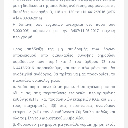
με τη διαδικασία της απευθείας ανάθεσης, σύμφωνα με τις
διατάξεις των άρθρ. 3, 118 και 120 του Ν. 4412/2016 (ΦΕΚ
Α΄147/08-08-2016).
Η δαπάνη των εργασιών ανέρχεται στο ποσό των
5.000,00€, σύμφωνα με την 3407/11-05-2017 τεχνική
περιγραφή.
Προς απόδειξη της μη συνδρομής των λόγων
αποκλεισμού από διαδικασίες σύναψης δημοσίων
συμβάσεων των παρ.1 και 2 του άρθρου 73 του
Ν.4412/2016, παρακαλούμε, και για αυτόν μόνο που θα
αναδειχθεί ανάδοχος, θα πρέπει να μας προσκομίσει τα
παρακάτω δικαιολογητικά:
α. Απόσπασμα ποινικού μητρώου. Η υποχρέωση αφορά
ιδίως: αα) στις περιπτώσεις εταιρειών περιορισμένης
ευθύνης (Ε.Π.Ε.) και προσωπικών εταιρειών (Ο.Ε. και Ε.Ε.),
τους διαχειριστές, ββ) στις περιπτώσεις ανωνύμων
εταιρειών (Α.Ε.), τον Διευθύνοντα Σύμβουλο, καθώς και
όλα τα μέλη του Διοικητικού Συμβουλίου.
β. Φορολογική ενημερότητα για κάθε νόμιμη χρήση εκτός