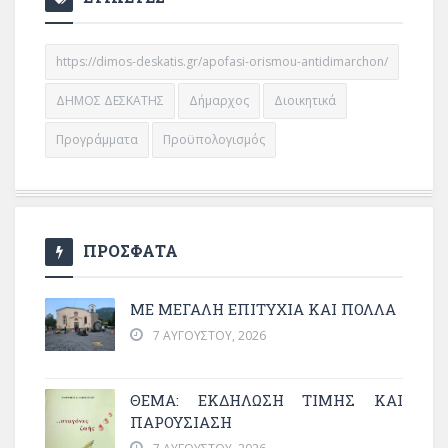
https://dimos-deskatis.gr/apofasi-orismou-antidimarchon/
ΔΗΜΟΣ ΔΕΣΚΑΤΗΣ
Δήμαρχος
Διοικητικά
Προγράμματα
Προϋπολογισμός
ΠΡΟΣΦΑΤΑ
ΜΕ ΜΕΓΆΛΗ ΕΠΙΤΥΧΊΑ ΚΑΙ ΠΟΛΛΆ
7 ΑΥΓΟΎΣΤΟΥ, 2026
ΘΈΜΑ: ΕΚΔΉΛΩΣΗ ΤΙΜΉΣ ΚΑΙ
ΠΑΡΟΥΣΊΑΣΗ