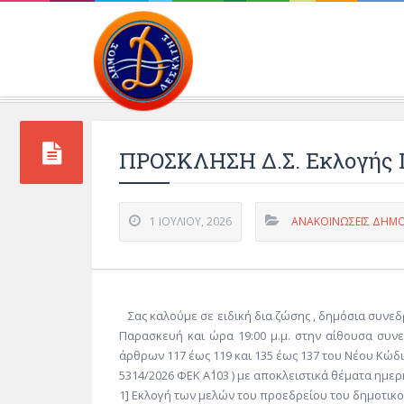
Περιβάλλοντος και 
ΠΡΟΣΚΛΗΣΗ Δ.Σ. Εκλογής Π
1 ΙΟΥΛΊΟΥ, 2026
ΑΝΑΚΟΙΝΩΣΕΙΣ ΔΗΜΟ
Σας καλούμε σε ειδική δια ζώσης , δημόσια συνε
Παρασκευή και ώρα 19:00 μ.μ. στην αίθουσα συνε
άρθρων 117 έως 119 και 135 έως 137 του Νέου Κώδι
5314/2026 ΦΕΚ Α΄103 ) με αποκλειστικά θέματα ημερ
1] Εκλογή των μελών του προεδρείου του δημοτικ