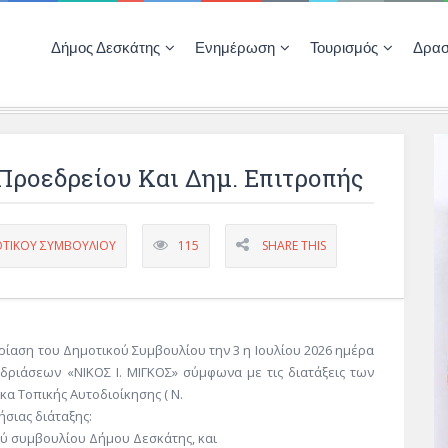
Δήμος Δεσκάτης
Ενημέρωση
Τουρισμός
Δρασ
Ποιότητας Ζωής
ΚΕΝΤΡΟ ΚΟΙΝΟΤΗΤΑΣ ΔΕΣΚΑΤΗΣ
Δημοπρασίες-Διαγωνισμοί – Έργα
Απολογισμοί – Ισολογισμοί Δήμου
Δηλώσεις περιουσιακής κατάστασης αιρετών
ΚΕΝΤΡΟ ΚΟΙΝΟΤΗΤΑΣ – ΠΛΗΡΟΦΟΡΗΣΗ
ροεδρείου Και Δημ. Επιτροπής
ΤΙΚΟΥ ΣΥΜΒΟΥΛΙΟΥ
115
SHARE THIS
δρίαση του Δημοτικού Συμβουλίου την 3 η Ιουλίου 2026 ημέρα
δριάσεων «ΝΙΚΟΣ Ι. ΜΙΓΚΟΣ» σύμφωνα με τις διατάξεις των
κα Τοπικής Αυτοδιοίκησης ( Ν.
ήσιας διάταξης:
ού συμβουλίου Δήμου Δεσκάτης, και