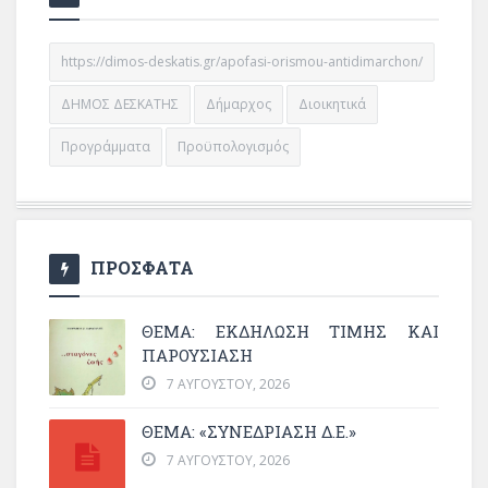
https://dimos-deskatis.gr/apofasi-orismou-antidimarchon/
ΔΗΜΟΣ ΔΕΣΚΑΤΗΣ
Δήμαρχος
Διοικητικά
Προγράμματα
Προϋπολογισμός
ΠΡΟΣΦΑΤΑ
ΘΈΜΑ: ΕΚΔΉΛΩΣΗ ΤΙΜΉΣ ΚΑΙ
ΠΑΡΟΥΣΊΑΣΗ
7 ΑΥΓΟΎΣΤΟΥ, 2026
ΘΕΜΑ: «ΣΥΝΕΔΡΊΑΣΗ Δ.Ε.»
7 ΑΥΓΟΎΣΤΟΥ, 2026