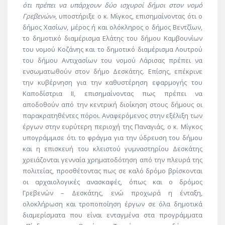
ότι πρέπει να υπάρχουν δύο ισχυροί δήμοι στον νομό
Γρεβενών»
, υποστήριξε ο κ. Μίγκος, επισημαίνοντας ότι ο
δήμος Χασίων, μέρος ή και ολόκληρος ο δήμος Βεντζίων,
το δημοτικό διαμέρισμα Ελάτης του δήμου Καμβουνίων
του νομού Κοζάνης και το δημοτικό διαμέρισμα Λουτρού
του δήμου Αντιχασίων του νομού Λάρισας πρέπει να
ενσωματωθούν στον δήμο Δεσκάτης. Επίσης, επέκρινε
την κυβέρνηση για την καθυστέρηση εφαρμογής του
Καποδίστρια ΙΙ, επισημαίνοντας πως πρέπει να
αποδοθούν από την κεντρική διοίκηση στους δήμους οι
παρακρατηθέντες πόροι. Αναφερόμενος στην εξέλιξη των
έργων στην ευρύτερη περιοχή της Παναγιάς, ο κ. Μίγκος
υπογράμμισε ότι το φράγμα για την ύδρευση του δήμου
και η επισκευή του κλειστού γυμναστηρίου Δεσκάτης
χρειάζονται γενναία χρηματοδότηση από την πλευρά της
πολιτείας, προσθέτοντας πως σε καλό δρόμο βρίσκονται
οι αρχαιολογικές ανασκαφές, όπως και ο δρόμος
Γρεβενών – Δεσκάτης, ενώ προχωρά η ένταξη,
ολοκλήρωση και τροποποίηση έργων σε όλα δημοτικά
διαμερίσματα που είναι ενταγμένα στα προγράμματα