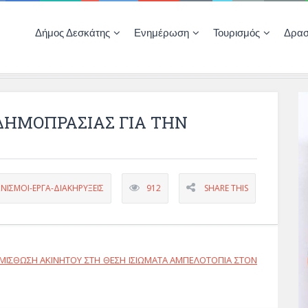
Δήμος Δεσκάτης
Ενημέρωση
Τουρισμός
Δρασ
Ποιότητας Ζωής
ΚΕΝΤΡΟ ΚΟΙΝΟΤΗΤΑΣ ΔΕΣΚΑΤΗΣ
Δημοπρασίες-Διαγωνισμοί – Έργα
Απολογισμοί – Ισολογισμοί Δήμου
Δηλώσεις περιουσιακής κατάστασης αιρετών
ΚΕΝΤΡΟ ΚΟΙΝΟΤΗΤΑΣ – ΠΛΗΡΟΦΟΡΗΣΗ
ΔΗΜΟΠΡΑΣΙΑΣ ΓΙΑ ΤΗΝ
ΝΙΣΜΟΙ-ΕΡΓΑ-ΔΙΑΚΗΡΥΞΕΙΣ
912
SHARE THIS
ΚΜΙΣΘΩΣΗ ΑΚΙΝΗΤΟΥ ΣΤΗ ΘΕΣΗ ΙΣΙΩΜΑΤΑ ΑΜΠΕΛΟΤΟΠΙΑ ΣΤΟΝ