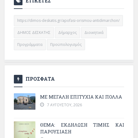
ΕΤΙΚΕΤΕΣ
https://dimos-deskatis.gr/apofasi-orismou-antidimarchon/
ΔΗΜΟΣ ΔΕΣΚΑΤΗΣ
Δήμαρχος
Διοικητικά
Προγράμματα
Προϋπολογισμός
ΠΡΟΣΦΑΤΑ
ΜΕ ΜΕΓΆΛΗ ΕΠΙΤΥΧΊΑ ΚΑΙ ΠΟΛΛΆ
7 ΑΥΓΟΎΣΤΟΥ, 2026
ΘΈΜΑ: ΕΚΔΉΛΩΣΗ ΤΙΜΉΣ ΚΑΙ
ΠΑΡΟΥΣΊΑΣΗ