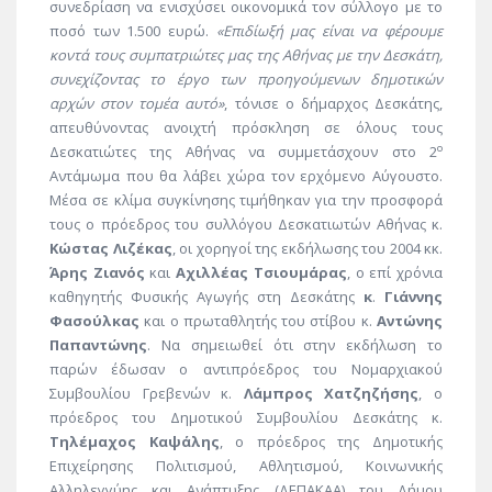
συνεδρίαση να ενισχύσει οικονομικά τον σύλλογο με το
ποσό των 1.500 ευρώ.
«Επιδίωξή μας είναι να φέρουμε
κοντά τους συμπατριώτες μας της Αθήνας με την Δεσκάτη,
συνεχίζοντας το έργο των προηγούμενων δημοτικών
αρχών στον τομέα αυτό»
, τόνισε ο δήμαρχος Δεσκάτης,
απευθύνοντας ανοιχτή πρόσκληση σε όλους τους
ο
Δεσκατιώτες της Αθήνας να συμμετάσχουν στο 2
Αντάμωμα που θα λάβει χώρα τον ερχόμενο Αύγουστο.
Μέσα σε κλίμα συγκίνησης τιμήθηκαν για την προσφορά
τους ο πρόεδρος του συλλόγου Δεσκατιωτών Αθήνας κ.
Κώστας Λιζέκας
, οι χορηγοί της εκδήλωσης του 2004 κκ.
Άρης Ζιανός
και
Αχιλλέας Τσιουμάρας
, ο επί χρόνια
καθηγητής Φυσικής Αγωγής στη Δεσκάτης
κ
.
Γιάννης
Φασούλκας
και ο πρωταθλητής του στίβου κ.
Αντώνης
Παπαντώνης
. Να σημειωθεί ότι στην εκδήλωση το
παρών έδωσαν ο αντιπρόεδρος του Νομαρχιακού
Συμβουλίου Γρεβενών κ.
Λάμπρος Χατζηζήσης
, ο
πρόεδρος του Δημοτικού Συμβουλίου Δεσκάτης κ.
Τηλέμαχος Καψάλης
, ο πρόεδρος της Δημοτικής
Επιχείρησης Πολιτισμού, Αθλητισμού, Κοινωνικής
Αλληλεγγύης και Ανάπτυξης (ΔΕΠΑΚΑΑ) του Δήμου