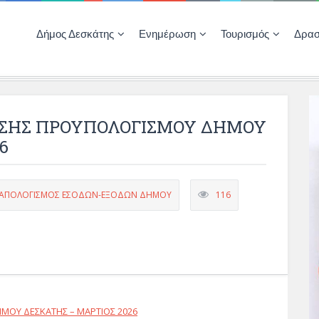
Δήμος Δεσκάτης
Ενημέρωση
Τουρισμός
Δρασ
Ποιότητας Ζωής
ΚΕΝΤΡΟ ΚΟΙΝΟΤΗΤΑΣ ΔΕΣΚΑΤΗΣ
Δημοπρασίες-Διαγωνισμοί – Έργα
Απολογισμοί – Ισολογισμοί Δήμου
Δηλώσεις περιουσιακής κατάστασης αιρετών
ΚΕΝΤΡΟ ΚΟΙΝΟΤΗΤΑΣ – ΠΛΗΡΟΦΟΡΗΣΗ
ΕΣΗΣ ΠΡΟΥΠΟΛΟΓΙΣΜΟΥ ΔΗΜΟΥ
6
-ΑΠΟΛΟΓΙΣΜΟΣ ΕΣΟΔΩΝ-ΕΞΟΔΩΝ ΔΗΜΟΥ
116
ΜΟΥ ΔΕΣΚΑΤΗΣ – ΜΑΡΤΙΟΣ 2026