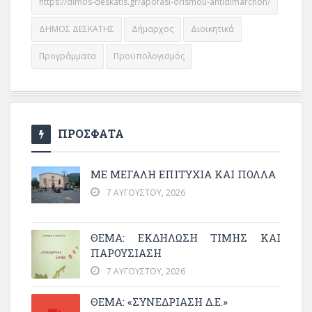
https://dimos-deskatis.gr/apofasi-orismou-antidimarchon/
ΔΗΜΟΣ ΔΕΣΚΑΤΗΣ
Δήμαρχος
Διοικητικά
Προγράμματα
Προϋπολογισμός
ΠΡΟΣΦΑΤΑ
ΜΕ ΜΕΓΆΛΗ ΕΠΙΤΥΧΊΑ ΚΑΙ ΠΟΛΛΆ
7 ΑΥΓΟΎΣΤΟΥ, 2026
ΘΈΜΑ: ΕΚΔΉΛΩΣΗ ΤΙΜΉΣ ΚΑΙ
ΠΑΡΟΥΣΊΑΣΗ
7 ΑΥΓΟΎΣΤΟΥ, 2026
ΘΕΜΑ: «ΣΥΝΕΔΡΊΑΣΗ Δ.Ε.»