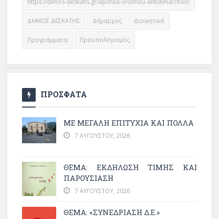
https://dimos-deskatis.gr/apofasi-orismou-antidimarchon/
ΔΗΜΟΣ ΔΕΣΚΑΤΗΣ
Δήμαρχος
Διοικητικά
Προγράμματα
Προϋπολογισμός
ΠΡΟΣΦΑΤΑ
ΜΕ ΜΕΓΆΛΗ ΕΠΙΤΥΧΊΑ ΚΑΙ ΠΟΛΛΆ
7 ΑΥΓΟΎΣΤΟΥ, 2026
ΘΈΜΑ: ΕΚΔΉΛΩΣΗ ΤΙΜΉΣ ΚΑΙ
ΠΑΡΟΥΣΊΑΣΗ
7 ΑΥΓΟΎΣΤΟΥ, 2026
ΘΕΜΑ: «ΣΥΝΕΔΡΊΑΣΗ Δ.Ε.»