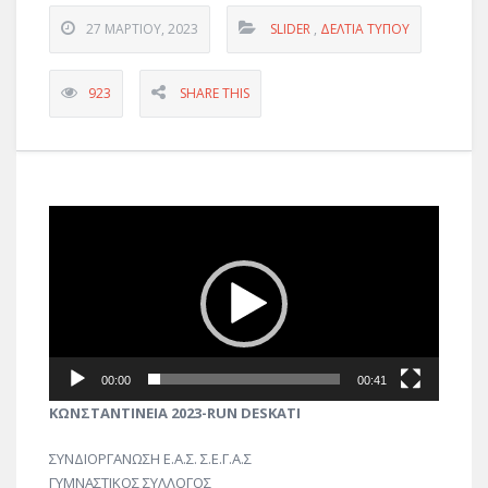
27 ΜΑΡΤΊΟΥ, 2023
SLIDER
,
ΔΕΛΤΊΑ ΤΎΠΟΥ
923
SHARE THIS
Πρόγραμμα
Αναπαραγωγής
Βίντεο
00:00
00:41
ΚΩΝΣΤΑΝΤΙΝΕΙΑ 2023-RUN DESKATI
ΣΥΝΔΙΟΡΓΑΝΩΣΗ Ε.Α.Σ. Σ.Ε.Γ.Α.Σ
ΓΥΜΝΑΣΤΙΚΟΣ ΣΥΛΛΟΓΟΣ