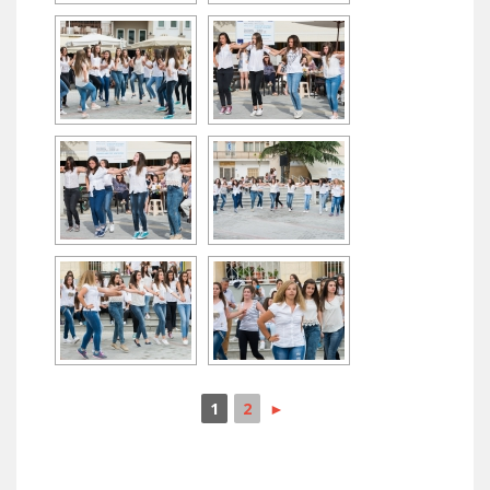
1
2
►