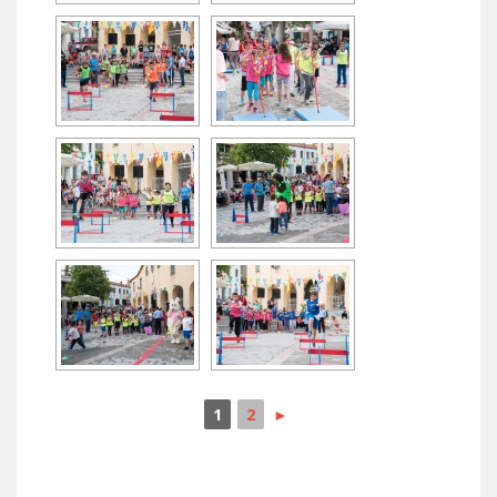
1
2
►