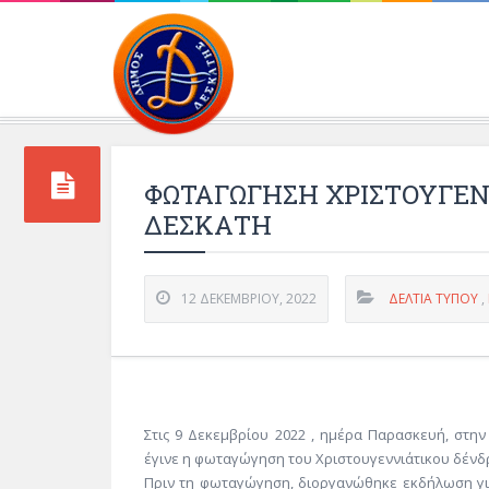
Περιβάλλοντος και 
ΦΩΤΑΓΩΓΗΣΗ ΧΡΙΣΤΟΥΓΕΝ
ΔΕΣΚΑΤΗ
12 ΔΕΚΕΜΒΡΊΟΥ, 2022
ΔΕΛΤΊΑ ΤΎΠΟΥ
,
Στις 9 Δεκεμβρίου 2022 , ημέρα Παρασκευή, στην
έγινε η φωταγώγηση του Χριστουγεννιάτικου δένδ
Πριν τη φωταγώγηση, διοργανώθηκε εκδήλωση για