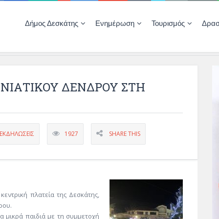
Δήμος Δεσκάτης
Ενημέρωση
Τουρισμός
Δρασ
Ποιότητας Ζωής
ΚΕΝΤΡΟ ΚΟΙΝΟΤΗΤΑΣ ΔΕΣΚΑΤΗΣ
Δημοπρασίες-Διαγωνισμοί – Έργα
Απολογισμοί – Ισολογισμοί Δήμου
Δηλώσεις περιουσιακής κατάστασης αιρετών
ΚΕΝΤΡΟ ΚΟΙΝΟΤΗΤΑΣ – ΠΛΗΡΟΦΟΡΗΣΗ
ΝΙΑΤΙΚΟΥ ΔΕΝΔΡΟΥ ΣΤΗ
ΕΚΔΗΛΏΣΕΙΣ
1927
SHARE THIS
 κεντρική πλατεία της Δεσκάτης,
ρου.
 μικρά παιδιά με τη συμμετοχή