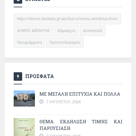
https://dimos-deskatis.gr/apofasi-orismou-antidimarchon/
ΔΗΜΟΣ ΔΕΣΚΑΤΗΣ
Δήμαρχος
Διοικητικά
Προγράμματα
Προϋπολογισμός
ΠΡΟΣΦΑΤΑ
ΜΕ ΜΕΓΆΛΗ ΕΠΙΤΥΧΊΑ ΚΑΙ ΠΟΛΛΆ
7 ΑΥΓΟΎΣΤΟΥ, 2026
ΘΈΜΑ: ΕΚΔΉΛΩΣΗ ΤΙΜΉΣ ΚΑΙ
ΠΑΡΟΥΣΊΑΣΗ