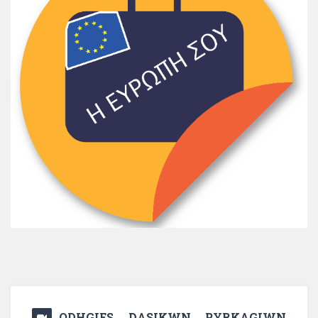
ODHGIES DASIKWN PYRKAGIWN