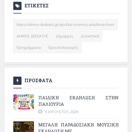
ΕΤΙΚΕΤΕΣ
https://dimos-deskatis.gr/apofasi-orismou-antidimarchon/
ΔΗΜΟΣ ΔΕΣΚΑΤΗΣ
Δήμαρχος
Διοικητικά
Προγράμματα
Προϋπολογισμός
ΠΡΟΣΦΑΤΑ
ΠΑΙΔΙΚΗ ΕΚΔΗΛΩΣΗ ΣΤΗΝ
ΠΑΛΙΟΥΡΙΑ
5 ΑΥΓΟΎΣΤΟΥ, 2026
ΜΕΓΆΛΗ ΠΑΡΑΔΟΣΙΑΚΉ ΜΟΥΣΙΚΉ
ΕΚΔΉΛΩΣΗ ΜΕ