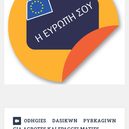
ODHGIES DASIKWN PYRKAGIWN
GIA AGROTES KAI EPAGGELMATIES