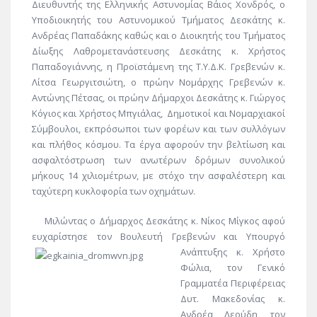
Διευθυντής της Ελληνικής Αστυνομίας Βάιος Χονδρός, ο
Υποδιοικητής του Αστυνομικού Τμήματος Δεσκάτης κ.
Ανδρέας Παπαδάκης καθώς και ο Διοικητής του Τμήματος
Δίωξης Λαθρομετανάστευσης Δεσκάτης κ. Χρήστος
Παπαδογιάννης, η Προϊστάμενη της Τ.Υ.Δ.Κ. Γρεβενών κ.
Λίτσα Γεωργιτσιώτη, ο πρώην Νομάρχης Γρεβενών κ.
Αντώνης Πέτσας, οι πρώην Δήμαρχοι Δεσκάτης κ. Γιώργος
Κόγιος και Χρήστος Μπγιάλας, Δημοτικοί και Νομαρχιακοί
Σύμβουλοι, εκπρόσωποι των φορέων και των συλλόγων
και πλήθος κόσμου. Τα έργα αφορούν την βελτίωση και
ασφαλτόστρωση των ανωτέρων δρόμων συνολικού
μήκους 14 χιλιομέτρων, με στόχο την ασφαλέστερη και
ταχύτερη κυκλοφορία των οχημάτων.
Μιλώντας ο Δήμαρχος Δεσκάτης κ. Νίκος Μίγκος αφού
ευχαρίστησε τον Βουλευτή Γρεβενών και Υπουργό
Ανάπτυξης κ. Χρήστο
Φώλια, τον Γενικό
Γραμματέα Περιφέρειας
Δυτ. Μακεδονίας κ.
Ανδρέα Λεούδη, τον