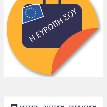
ODHGIES DASIKWN PYRKAGIWN