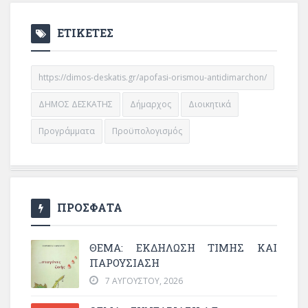
ΕΤΙΚΕΤΕΣ
https://dimos-deskatis.gr/apofasi-orismou-antidimarchon/
ΔΗΜΟΣ ΔΕΣΚΑΤΗΣ
Δήμαρχος
Διοικητικά
Προγράμματα
Προϋπολογισμός
ΠΡΟΣΦΑΤΑ
ΘΈΜΑ: ΕΚΔΉΛΩΣΗ ΤΙΜΉΣ ΚΑΙ
ΠΑΡΟΥΣΊΑΣΗ
7 ΑΥΓΟΎΣΤΟΥ, 2026