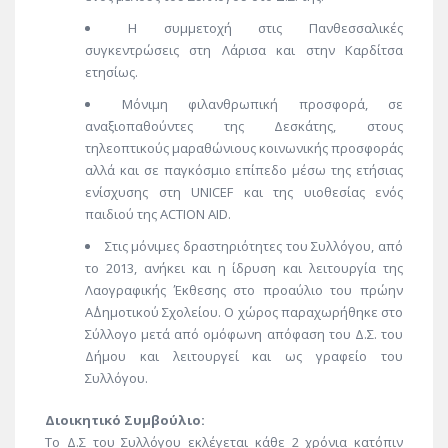
Η συμμετοχή στις Πανθεσσαλικές
συγκεντρώσεις στη Λάρισα και στην Καρδίτσα
ετησίως.
Μόνιμη φιλανθρωπική προσφορά, σε
αναξιοπαθούντες της Δεσκάτης, στους
τηλεοπτικούς μαραθώνιους κοινωνικής προσφοράς
αλλά και σε παγκόσμιο επίπεδο μέσω της ετήσιας
ενίσχυσης στη UNICEF και της υιοθεσίας ενός
παιδιού της ACTION AID.
Στις μόνιμες δραστηριότητες του Συλλόγου, από
το 2013, ανήκει και η ίδρυση και λειτουργία της
Λαογραφικής Έκθεσης στο προαύλιο του πρώην
Α΄Δημοτικού Σχολείου. Ο χώρος παραχωρήθηκε στο
Σύλλογο μετά από ομόφωνη απόφαση του Δ.Σ. του
Δήμου και λειτουργεί και ως γραφείο του
Συλλόγου.
Διοικητικό Συμβούλιο:
Το Δ.Σ του Συλλόγου εκλέγεται κάθε 2 χρόνια κατόπιν