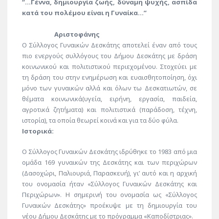
“…Γέννα, δημιουργία ζωής, δύναμη ψυχής, ασπίδα
κατά του πολέμου είναι η Γυναίκα…”
Αριστοφάνης
Ο Σύλλογος Γυναικών Δεσκάτης αποτελεί έναν από τους
πιο ενεργούς συλλόγους του Δήμου Δεσκάτης με δράση
κοινωνικού και πολιτιστικού περιεχομένου. Στοχεύει με
τη δράση του στην ενημέρωση και ευαισθητοποίηση, όχι
μόνο των γυναικών αλλά και όλων τω Δεσκατιωτών, σε
θέματα κοινωνικά(υγεία, ειρήνη, εργασία, παιδεία,
αγροτικά ζητήματα) και πολιτιστικά (παράδοση, τέχνη,
ιστορία), τα οποία θεωρεί κοινά και για τα δύο φύλα.
Ιστορικά:
Ο Σύλλογος Γυναικών Δεσκάτης ιδρύθηκε το 1983 από μια
ομάδα 169 γυναικών της Δεσκάτης και των περιχώρων
(Δασοχώρι, Παλιουριά, Παρασκευή), γι’ αυτό και η αρχική
του ονομασία ήταν «Σύλλογος Γυναικών Δεσκάτης και
Περιχώρων». Η σημερινή του ονομασία ως «Σύλλογος
Γυναικών Δεσκάτης» προέκυψε με τη δημιουργία του
νέου Δήμου Δεσκάτης με το πρόγραμμα «Καποδίστριας».