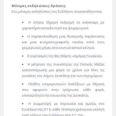
Μόνιμες εκδηλώσεις-δράσεις:
Στις μόνιμες εκδηλώσεις του Συλλόγου συγκαταλέγονται:
Η ετήσια 3ήμερη εκδρομή το καλοκαίρι με
χαρακτήρα εκπαιδευτικό και ψυχαγωγικό.
Η παρακολούθηση μιας θεατρικής παράστασης
και μιας κινηματογραφικής ταινίας κατά τους
χειμερινούς μήνες στα κοντινά αστικά κέντρα.
Ο εορτασμός της 8ης Μάρτη «Ημέρας Γυναίκας».
Η μέτρηση της πυκνότητας της Οστικής Μάζας
(οστεοπόρωση) μια φορά το χρόνο για όλες τις
γυναίκες του Δήμου Δεσκάτης και των περιχώρων.
Πλήθος ενημερωτικών διαλέξεων με θέματα
που αφορούν στην τρέχουσα, κάθε φορά,
επικαιρότητα της κοινωνίας της Δεσκάτης.
Η συμμετοχή, με παρουσία και ομιλία, στο
Συνέδριο της Ο.Γ.Ε. κάθε τέσσερα χρόνια και εκλογή
ενός μέλους του Συλλόγου στο Δ.Σ. της.