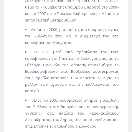
Συλλόγου στην Πανθεσσαλική έρευνα της Ο.Γ.Ε. με
θέμα τη « Γυναίκα της υπαίθρου μπροστά στο 2000»
και το 2007 στην Πανελλαδική έρευνα με θέμα την
εκπαιδευτική μεταρρύθμιση.
Ακόμη το 2000, μια από τις πιο όμορφες στιγμές
του Συλλόγου ήταν και η συμμετοχή του στο
καρναβάλι του Μοσχάτου.
Το 2003 μετά από πρόσκληση του τότε
ευρωβουλευτή κ. Παττάκη, ο Σύλλογος μαζί με το
Σύλλογο Γυναικών της Λάρισας επισκέφθηκε το
Ευρωκοινοβούλιο στις Βρυξέλλες μεταφέροντας
τους προβληματισμούς των Δεσκατιωτών για το
μέλλον των αγροτών και της καλλιέργειας του
καπνού.
Τέλος, το 2005, καθοριστική υπήρξε η συμβολή
του Συλλόγου στη διοργάνωση της «Λαογραφικής
Έκθεσης» στα πλαίσια του «Δεσκατιώτικου
Ανταμώματος» του Δήμου, την οποία οργάνωσε και
επιμελήθηκε εξ ολοκλήρου ο Σύλλογος.