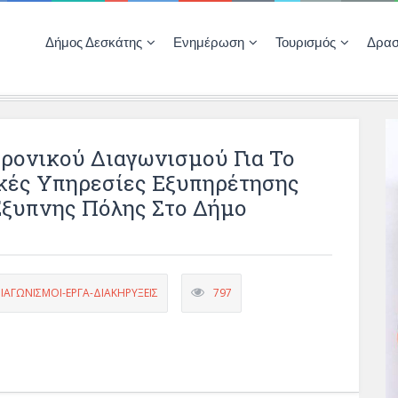
Δήμος Δεσκάτης
Ενημέρωση
Τουρισμός
Δρασ
Ποιότητας Ζωής
ΚΕΝΤΡΟ ΚΟΙΝΟΤΗΤΑΣ ΔΕΣΚΑΤΗΣ
Δημοπρασίες-Διαγωνισμοί – Έργα
Απολογισμοί – Ισολογισμοί Δήμου
Δηλώσεις περιουσιακής κατάστασης αιρετών
ΚΕΝΤΡΟ ΚΟΙΝΟΤΗΤΑΣ – ΠΛΗΡΟΦΟΡΗΣΗ
ρονικού Διαγωνισμού Για Το
κές Υπηρεσίες Εξυπηρέτησης
ξυπνης Πόλης Στο Δήμο
ΑΓΩΝΙΣΜΟΙ-ΕΡΓΑ-ΔΙΑΚΗΡΥΞΕΙΣ
797