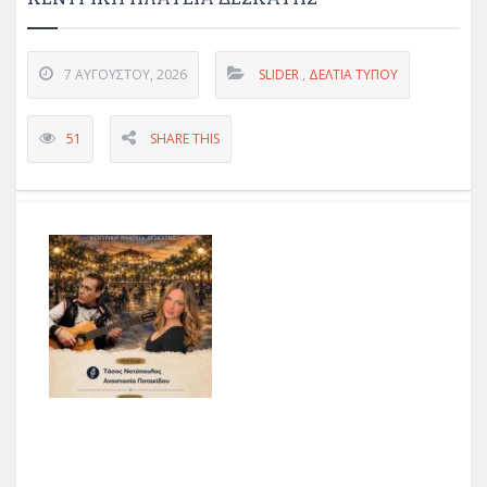
7 ΑΥΓΟΎΣΤΟΥ, 2026
SLIDER
,
ΔΕΛΤΊΑ ΤΎΠΟΥ
51
SHARE THIS