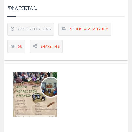
ΥΦΑΊΝΕΤΑΙ»
7 ΑΥΓΟΎΣΤΟΥ, 2026
SLIDER
,
ΔΕΛΤΊΑ ΤΎΠΟΥ
59
SHARE THIS