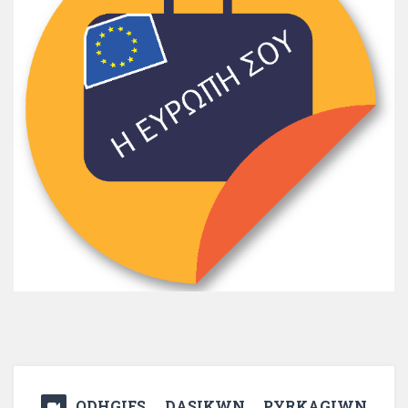
ODHGIES DASIKWN PYRKAGIWN