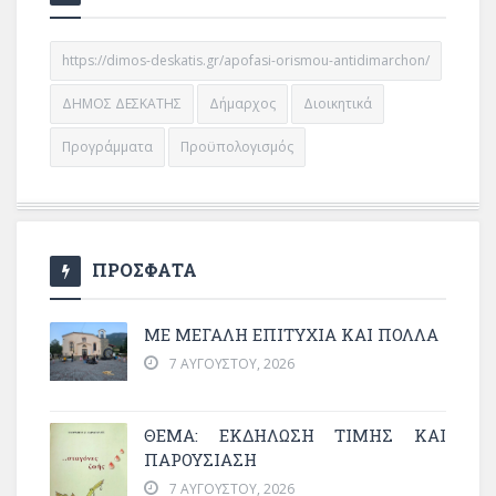
https://dimos-deskatis.gr/apofasi-orismou-antidimarchon/
ΔΗΜΟΣ ΔΕΣΚΑΤΗΣ
Δήμαρχος
Διοικητικά
Προγράμματα
Προϋπολογισμός
ΠΡΟΣΦΑΤΑ
ΜΕ ΜΕΓΆΛΗ ΕΠΙΤΥΧΊΑ ΚΑΙ ΠΟΛΛΆ
7 ΑΥΓΟΎΣΤΟΥ, 2026
ΘΈΜΑ: ΕΚΔΉΛΩΣΗ ΤΙΜΉΣ ΚΑΙ
ΠΑΡΟΥΣΊΑΣΗ
7 ΑΥΓΟΎΣΤΟΥ, 2026