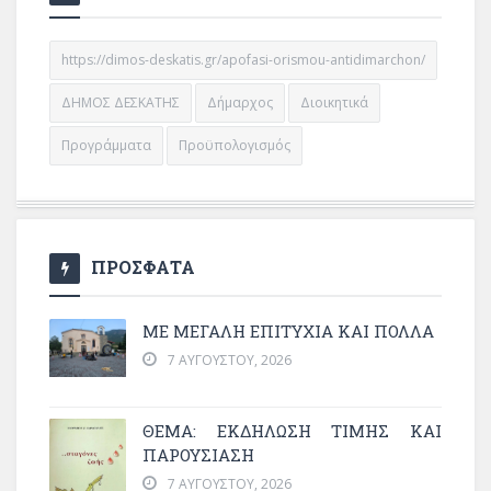
https://dimos-deskatis.gr/apofasi-orismou-antidimarchon/
ΔΗΜΟΣ ΔΕΣΚΑΤΗΣ
Δήμαρχος
Διοικητικά
Προγράμματα
Προϋπολογισμός
ΠΡΟΣΦΑΤΑ
ΜΕ ΜΕΓΆΛΗ ΕΠΙΤΥΧΊΑ ΚΑΙ ΠΟΛΛΆ
7 ΑΥΓΟΎΣΤΟΥ, 2026
ΘΈΜΑ: ΕΚΔΉΛΩΣΗ ΤΙΜΉΣ ΚΑΙ
ΠΑΡΟΥΣΊΑΣΗ
7 ΑΥΓΟΎΣΤΟΥ, 2026