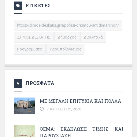
ΕΤΙΚΕΤΕΣ
https://dimos-deskatis.gr/apofasi-orismou-antidimarchon/
ΔΗΜΟΣ ΔΕΣΚΑΤΗΣ
Δήμαρχος
Διοικητικά
Προγράμματα
Προϋπολογισμός
ΠΡΟΣΦΑΤΑ
ΜΕ ΜΕΓΆΛΗ ΕΠΙΤΥΧΊΑ ΚΑΙ ΠΟΛΛΆ
7 ΑΥΓΟΎΣΤΟΥ, 2026
ΘΈΜΑ: ΕΚΔΉΛΩΣΗ ΤΙΜΉΣ ΚΑΙ
ΠΑΡΟΥΣΊΑΣΗ