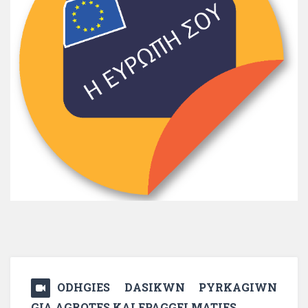
ODHGIES DASIKWN PYRKAGIWN
GIA AGROTES KAI EPAGGELMATIES