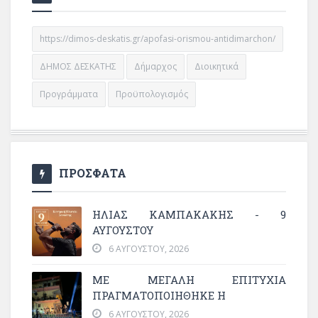
https://dimos-deskatis.gr/apofasi-orismou-antidimarchon/
ΔΗΜΟΣ ΔΕΣΚΑΤΗΣ
Δήμαρχος
Διοικητικά
Προγράμματα
Προϋπολογισμός
ΠΡΟΣΦΑΤΑ
ΗΛΙΑΣ ΚΑΜΠΑΚΑΚΗΣ - 9
ΑΥΓΟΥΣΤΟΥ
6 ΑΥΓΟΎΣΤΟΥ, 2026
ΜΕ ΜΕΓΆΛΗ ΕΠΙΤΥΧΊΑ
ΠΡΑΓΜΑΤΟΠΟΙΉΘΗΚΕ Η
6 ΑΥΓΟΎΣΤΟΥ, 2026