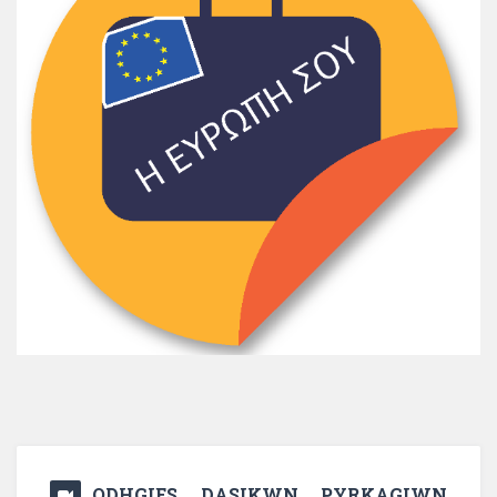
ODHGIES DASIKWN PYRKAGIWN