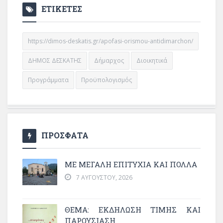
ΕΤΙΚΕΤΕΣ
https://dimos-deskatis.gr/apofasi-orismou-antidimarchon/
ΔΗΜΟΣ ΔΕΣΚΑΤΗΣ
Δήμαρχος
Διοικητικά
Προγράμματα
Προϋπολογισμός
ΠΡΟΣΦΑΤΑ
ΜΕ ΜΕΓΆΛΗ ΕΠΙΤΥΧΊΑ ΚΑΙ ΠΟΛΛΆ
7 ΑΥΓΟΎΣΤΟΥ, 2026
ΘΈΜΑ: ΕΚΔΉΛΩΣΗ ΤΙΜΉΣ ΚΑΙ
ΠΑΡΟΥΣΊΑΣΗ