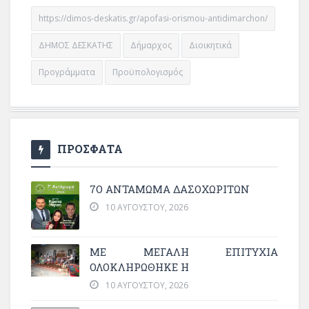
https://dimos-deskatis.gr/apofasi-orismou-antidimarchon/
ΔΗΜΟΣ ΔΕΣΚΑΤΗΣ
Δήμαρχος
Διοικητικά
Προγράμματα
Προϋπολογισμός
ΠΡΟΣΦΑΤΑ
7Ο ΑΝΤΆΜΩΜΑ ΔΑΣΟΧΩΡΙΤΏΝ
10 ΑΥΓΟΎΣΤΟΥ, 2026
ΜΕ ΜΕΓΆΛΗ ΕΠΙΤΥΧΊΑ
ΟΛΟΚΛΗΡΏΘΗΚΕ Η
10 ΑΥΓΟΎΣΤΟΥ, 2026