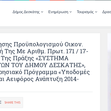
Δήμος Δεσκάτης
Ενημέρωση
Τουρισμός
Δρασ
Ποιότητας Ζωής
ΚΕΝΤΡΟ ΚΟΙΝΟΤΗΤΑΣ ΔΕΣΚΑΤΗΣ
Δημοπρασίες-Διαγωνισμοί – Έργα
Απολογισμοί – Ισολογισμοί Δήμου
Δηλώσεις περιουσιακής κατάστασης αιρετών
ΚΕΝΤΡΟ ΚΟΙΝΟΤΗΤΑΣ – ΠΛΗΡΟΦΟΡΗΣΗ
ησης Προϋπολογισμού Οικον.
 Της Με Αριθμ. Πρωτ. 171 / 17-
ς Της Πράξης «ΣΥΣΤΗΜΑ
ΤΩΝ ΤΟΥ ΔΗΜΟΥ ΔΕΣΚΑΤΗΣ»,
ειρησιακό Πρόγραμμα «Υποδομές
ι Αειφόρος Ανάπτυξη 2014-
SHARE THIS