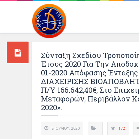
Περιβάλλοντος και 
Σύνταξη Σχεδίου Τροποποί
Έτους 2020 Για Την Αποδοχή
01-2020 Απόφασης Ένταξη
ΔΙΑΧΕΙΡΙΣΗΣ ΒΙΟΑΠΟΒΛΗ
Π/υ 166.642,40€, Στο Επιχ
Μεταφορών, Περιβάλλον Κα
2020».
8 ΙΟΥΛΊΟΥ, 2020
172