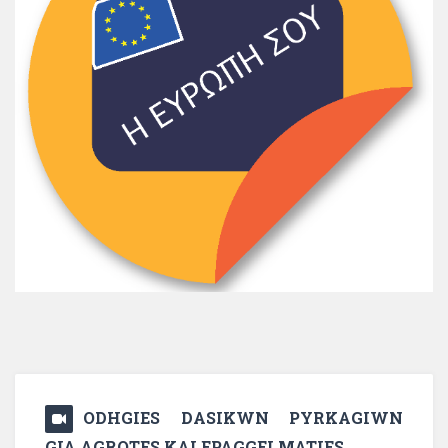
ODHGIES DASIKWN PYRKAGIWN
GIA AGROTES KAI EPAGGELMATIES