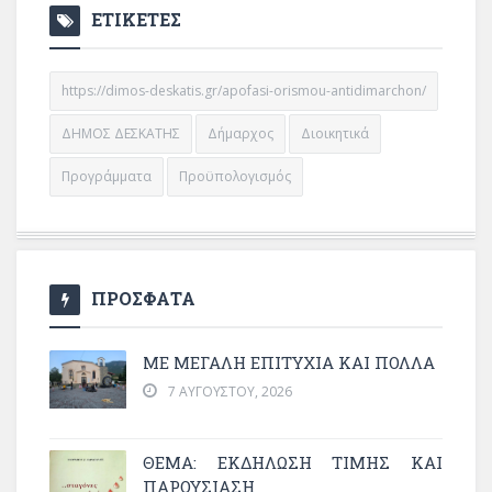
ΕΤΙΚΕΤΕΣ
https://dimos-deskatis.gr/apofasi-orismou-antidimarchon/
ΔΗΜΟΣ ΔΕΣΚΑΤΗΣ
Δήμαρχος
Διοικητικά
Προγράμματα
Προϋπολογισμός
ΠΡΟΣΦΑΤΑ
ΜΕ ΜΕΓΆΛΗ ΕΠΙΤΥΧΊΑ ΚΑΙ ΠΟΛΛΆ
7 ΑΥΓΟΎΣΤΟΥ, 2026
ΘΈΜΑ: ΕΚΔΉΛΩΣΗ ΤΙΜΉΣ ΚΑΙ
ΠΑΡΟΥΣΊΑΣΗ