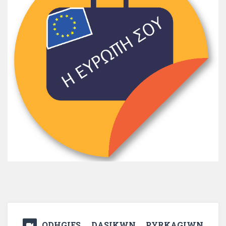
ODHGIES DASIKWN PYRKAGIWN