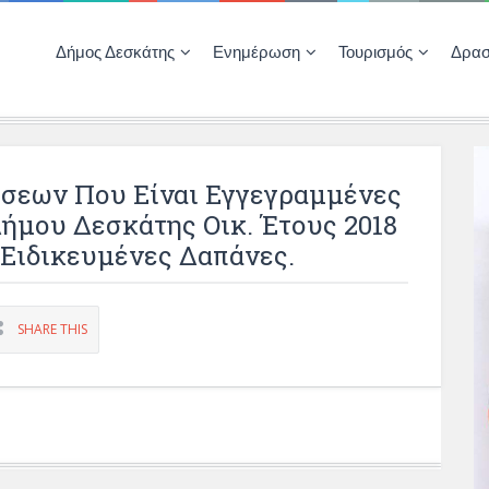
Δήμος Δεσκάτης
Ενημέρωση
Τουρισμός
Δρασ
Ποιότητας Ζωής
ΚΕΝΤΡΟ ΚΟΙΝΟΤΗΤΑΣ ΔΕΣΚΑΤΗΣ
Δημοπρασίες-Διαγωνισμοί – Έργα
Απολογισμοί – Ισολογισμοί Δήμου
Δηλώσεις περιουσιακής κατάστασης αιρετών
ΚΕΝΤΡΟ ΚΟΙΝΟΤΗΤΑΣ – ΠΛΗΡΟΦΟΡΗΣΗ
σεων Που Είναι Εγγεγραμμένες
ήμου Δεσκάτης Οικ. Έτους 2018
Ειδικευμένες Δαπάνες.
SHARE THIS