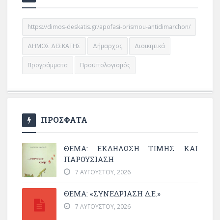
https://dimos-deskatis.gr/apofasi-orismou-antidimarchon/
ΔΗΜΟΣ ΔΕΣΚΑΤΗΣ
Δήμαρχος
Διοικητικά
Προγράμματα
Προϋπολογισμός
ΠΡΟΣΦΑΤΑ
ΘΈΜΑ: ΕΚΔΉΛΩΣΗ ΤΙΜΉΣ ΚΑΙ
ΠΑΡΟΥΣΊΑΣΗ
7 ΑΥΓΟΎΣΤΟΥ, 2026
ΘΕΜΑ: «ΣΥΝΕΔΡΊΑΣΗ Δ.Ε.»
7 ΑΥΓΟΎΣΤΟΥ, 2026