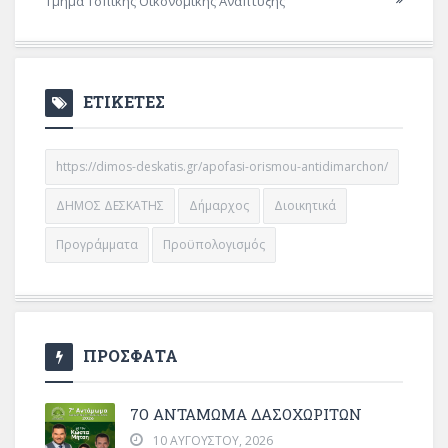
Τμήμα Τοπικής Οικονομικής Ανάπτυξης
ΕΤΙΚΕΤΕΣ
https://dimos-deskatis.gr/apofasi-orismou-antidimarchon/
ΔΗΜΟΣ ΔΕΣΚΑΤΗΣ
Δήμαρχος
Διοικητικά
Προγράμματα
Προϋπολογισμός
ΠΡΟΣΦΑΤΑ
7Ο ΑΝΤΆΜΩΜΑ ΔΑΣΟΧΩΡΙΤΏΝ
10 ΑΥΓΟΎΣΤΟΥ, 2026