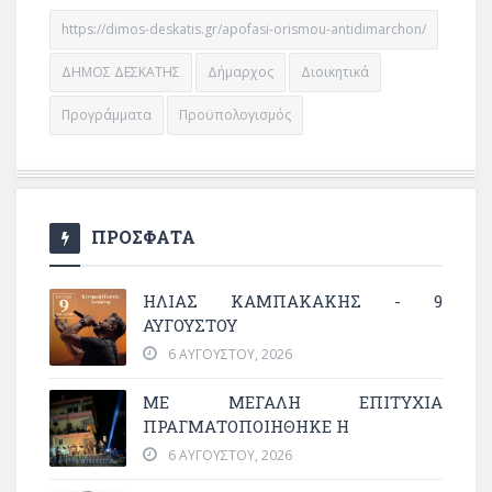
https://dimos-deskatis.gr/apofasi-orismou-antidimarchon/
ΔΗΜΟΣ ΔΕΣΚΑΤΗΣ
Δήμαρχος
Διοικητικά
Προγράμματα
Προϋπολογισμός
ΠΡΟΣΦΑΤΑ
ΗΛΙΑΣ ΚΑΜΠΑΚΑΚΗΣ - 9
ΑΥΓΟΥΣΤΟΥ
6 ΑΥΓΟΎΣΤΟΥ, 2026
ΜΕ ΜΕΓΆΛΗ ΕΠΙΤΥΧΊΑ
ΠΡΑΓΜΑΤΟΠΟΙΉΘΗΚΕ Η
6 ΑΥΓΟΎΣΤΟΥ, 2026