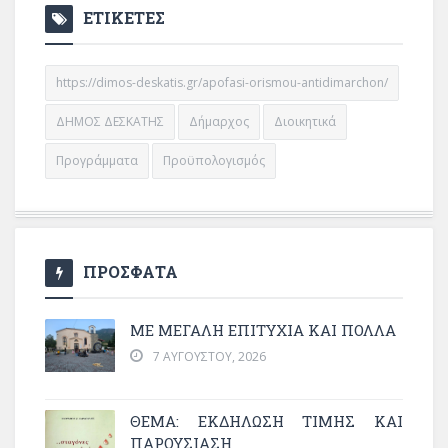
ΕΤΙΚΕΤΕΣ
https://dimos-deskatis.gr/apofasi-orismou-antidimarchon/
ΔΗΜΟΣ ΔΕΣΚΑΤΗΣ
Δήμαρχος
Διοικητικά
Προγράμματα
Προϋπολογισμός
ΠΡΟΣΦΑΤΑ
ΜΕ ΜΕΓΆΛΗ ΕΠΙΤΥΧΊΑ ΚΑΙ ΠΟΛΛΆ
7 ΑΥΓΟΎΣΤΟΥ, 2026
ΘΈΜΑ: ΕΚΔΉΛΩΣΗ ΤΙΜΉΣ ΚΑΙ
ΠΑΡΟΥΣΊΑΣΗ