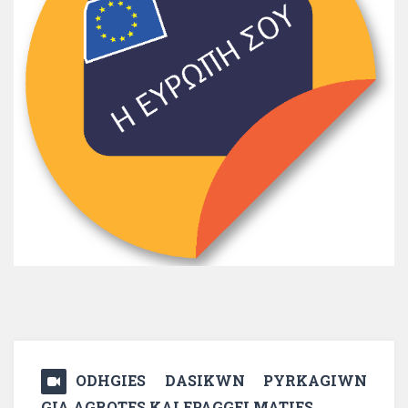
ODHGIES DASIKWN PYRKAGIWN
GIA AGROTES KAI EPAGGELMATIES